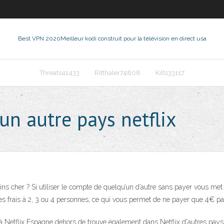
Best VPN 2020
Meilleur kodi construit pour la télévision en direct usa
Threats41433
Ritthaler74808
Kilts33117
n autre pays netflix
ns cher ? Si utiliser le compte de quelqu’un d’autre sans payer vous met
s frais à 2, 3 ou 4 personnes, ce qui vous permet de ne payer que 4€ pa
r à Netflix Espagne dehors de trouve également dans Netflix d'autres pay