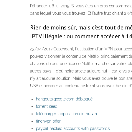
l'étranger. 06 jui 2019. Si vous êtes un gros consommateu
dans lequel vous vous trouvez. Et l’autre truc chiant 2
Rien de moins sûr, mais c'est tout de mê
IPTV illégale : ou comment accéder à 1
23/04/2017 Cependant, l'utilisation d'un VPN pour accéder
pouvez visionner le contenu de Netflix principalement d
et avons obtenu une licence Netflix marche sur votre tél
autres pays – d’où notre article aujourd’hui – car je va
n’y ait aucune solution. Mais vous avez trouvé le bon si
USA et accéder au contenu restreint vous avez besoin d
hangouts.google.com débloqué
torrent seed
télécharger lapplication einthusan
finchvpn offer
paypal hacked accounts with passwords