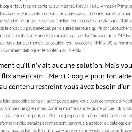
loquer tout type de contenu sur internet, Netflix, Hulu, Amazon Prime, 
d'accéder à leurs contenu depuis un autre pays. La bonne nouvelle : mêm
solution sécurisée et sans restriction pour accéder au catalogue Netflix 
le choix du pays effectué, par d'autres serveurs qui feront déboucher la
 indisponible en France? Comment regarder Netflix avec un VPN ? Netflix
autres pays dans le monde. La solution pour accéder à Netflix US se no
 ? Comment débloquer le contenu sur Netflix ?
mment qu’il n’y ait aucune solution. Mais vo
ix américain ! Merci Google pour ton aide. 
 au contenu restreint vous avez besoin d’un
s faire apparaître dans un autre pays quand vous vous connectez à Netfl
i simple que ça en a l’air, comme montré dans le guide un peu plus haut.
n, la plateforme ne peut, en effet, pas proposer la même bibliothèque de
lateforme Netflix, certains abonnés sont parvenus à accéder au catalogue 
au catalogue Netflix FR qu'importe le pays dans lequel vous vous trouve