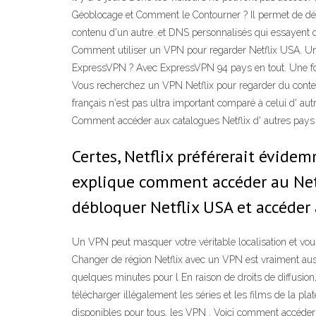
Géoblocage et Comment le Contourner ? Il permet de déb
contenu d'un autre. et DNS personnalisés qui essayent 
Comment utiliser un VPN pour regarder Netflix USA. Une 
ExpressVPN ? Avec ExpressVPN 94 pays en tout. Une fois 
Vous recherchez un VPN Netflix pour regarder du contenu
français n'est pas ultra important comparé à celui d' 
Comment accéder aux catalogues Netflix d' autres pays
Certes, Netflix préférerait évide
explique comment accéder au Netfl
débloquer Netflix USA et accéder
Un VPN peut masquer votre véritable localisation et vou
Changer de région Netflix avec un VPN est vraiment auss
quelques minutes pour l En raison de droits de diffusio
télécharger illégalement les séries et les films de la p
disponibles pour tous, les VPN . Voici comment accéder 