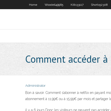
Home
Woodell49965
Kilts33117
Shorts52308
Comment accéder à u
Administrator
Bon à savoir. Comment s’abonner à netflix en payant moi
abonnement à 11,99€ ou à 15,99€ par mois et partager le
il y a 6 jours Donc les visiteurs ne peuvent pas accéde