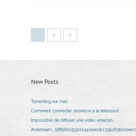
1
2
New Posts
Torrenting sur mac
Comment connecter showbox à la télévision
Impossible de diffuser une vidéo amazon
Acestream_ 98f56bc9301044d4e11b1339283b02eec