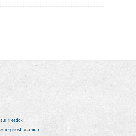
ur firestick
 cyberghost premium