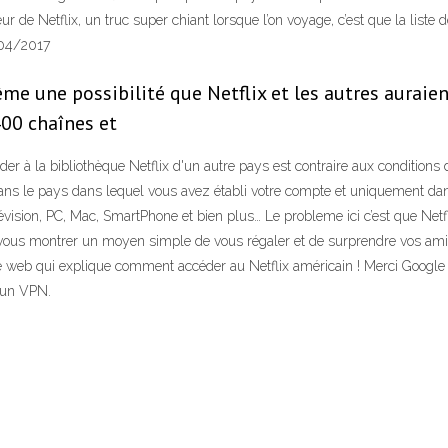
r de Netflix, un truc super chiant lorsque l’on voyage, c’est que la liste
3/04/2017
me une possibilité que Netflix et les autres auraient
400 chaînes et
 à la bibliothèque Netflix d'un autre pays est contraire aux conditions d'
ans le pays dans lequel vous avez établi votre compte et uniquement dan
évision, PC, Mac, SmartPhone et bien plus… Le probleme ici c’est que Netfl
is vous montrer un moyen simple de vous régaler et de surprendre vos amis
te web qui explique comment accéder au Netflix américain ! Merci Google p
’un VPN.